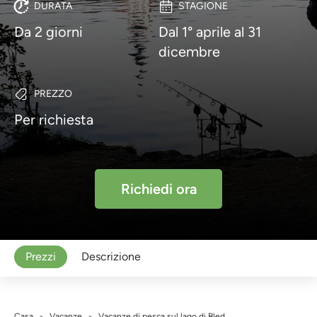
DURATA
STAGIONE
Da 2 giorni
Dal 1° aprile al 31
dicembre
PREZZO
Per richiesta
Richiedi ora
Prezzi
Descrizione
Casa
Vacanze
Vacanze di pesca sul lago di Bled