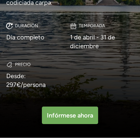
codiciada carpa.
DURACIÓN
TEMPORADA
Día completo
1 de abril - 31 de
diciembre
PRECIO
Desde:
297€/persona
Infórmese ahora